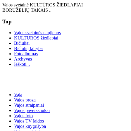
Vajos svetainė KULTŪROS ŽIEDLAPIAI
BORUŽĖLIŲ TAKAIS ...
Top
Vajos svetainės naujienos
KULTŪROS žiedlapiai
Bičiuliai
Bičiulių kūryba
Fotoalbumas
Archyvas
Ieškoti...
Vaja
Vajos proza
Vajos straipsniai
Vajos paveiksliukai
Vajos foto
Vajos TV laidos
Vajos knygrišyba