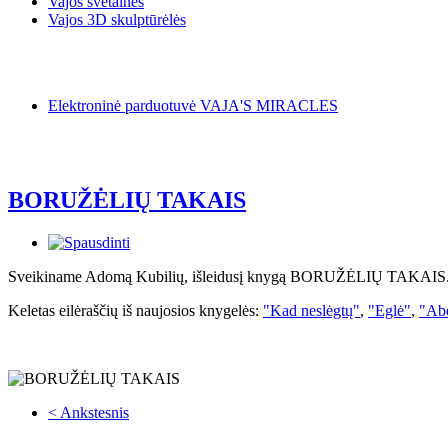
Vajos svetainės
Vajos 3D skulptūrėlės
Elektroninė parduotuvė VAJA'S MIRACLES
BORUŽĖLIŲ TAKAIS
Sveikiname Adomą Kubilių, išleidusį knygą BORUŽĖLIŲ TAKAIS
Keletas eilėraščių iš naujosios knygelės:
"Kad neslėgtų"
,
"Eglė"
,
"Ab
< Ankstesnis