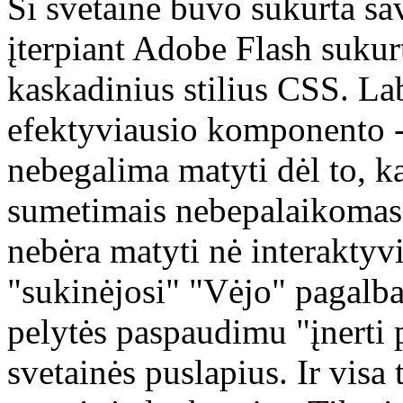
Ši svetainė buvo sukurta sa
įterpiant Adobe Flash sukurt
kaskadinius stilius CSS. Lab
efektyviausio komponento -
nebegalima matyti dėl to, 
sumetimais nebepalaikomas 
nebėra matyti nė interaktyv
"sukinėjosi" "Vėjo" pagalb
pelytės paspaudimu "įnerti p
svetainės puslapius. Ir visa 