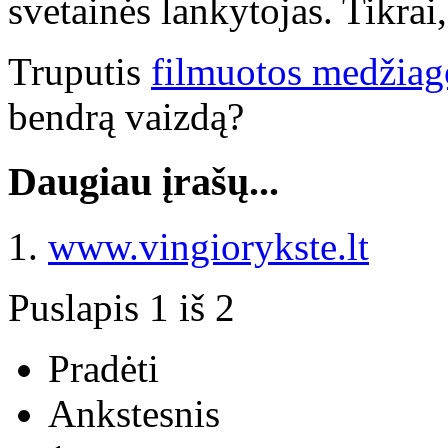
svetainės lankytojas. Tikrai, 
Truputis
filmuotos medžiag
bendrą vaizdą?
Daugiau įrašų...
www.vingiorykste.lt
Puslapis 1 iš 2
Pradėti
Ankstesnis