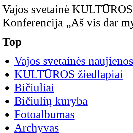
Vajos svetainė KULTŪRO
Konferencija „Aš vis dar myli
Top
Vajos svetainės naujieno
KULTŪROS žiedlapiai
Bičiuliai
Bičiulių kūryba
Fotoalbumas
Archyvas