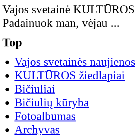
Vajos svetainė KULTŪRO
Padainuok man, vėjau ...
Top
Vajos svetainės naujieno
KULTŪROS žiedlapiai
Bičiuliai
Bičiulių kūryba
Fotoalbumas
Archyvas