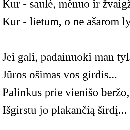
Kur - saulė, mėnuo ir žvaigž
Kur - lietum, o ne ašarom ly
Jei gali, padainuoki man tylą
Jūros ošimas vos girdis...
Palinkus prie vienišo beržo,
Išgirstu jo plakančią širdį...