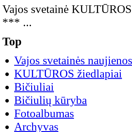
Vajos svetainė KULTŪRO
*** ...
Top
Vajos svetainės naujieno
KULTŪROS žiedlapiai
Bičiuliai
Bičiulių kūryba
Fotoalbumas
Archyvas