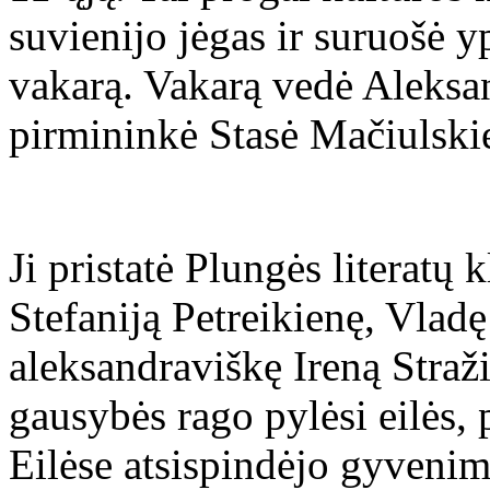
suvienijo jėgas ir suruošė yp
vakarą. Vakarą vedė Aleks
pirmininkė Stasė Mačiulski
Ji pristatė Plungės literatų
Stefaniją Petreikienę, Vladę
aleksandraviškę Ireną Straži
gausybės rago pylėsi eilės, 
Eilėse atsispindėjo gyveni