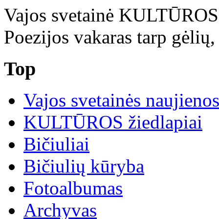
Vajos svetainė KULTŪRO
Poezijos vakaras tarp gėlių, 
Top
Vajos svetainės naujieno
KULTŪROS žiedlapiai
Bičiuliai
Bičiulių kūryba
Fotoalbumas
Archyvas