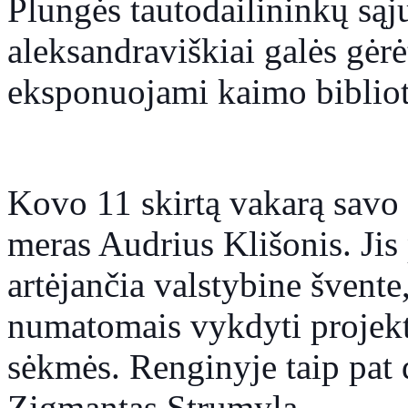
Plungės tautodailininkų sąj
aleksandraviškiai galės gėrėt
eksponuojami kaimo bibliot
Kovo 11 skirtą vakarą savo
meras Audrius Klišonis. Jis
artėjančia valstybine švente
numatomais vykdyti projekta
sėkmės. Renginyje taip pat 
Zigmantas Strumyla.