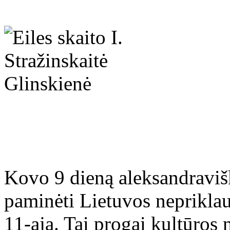
Kovo 9 dieną aleksandravišk
paminėti Lietuvos neprikl
11-ąją. Tai progai kultūros