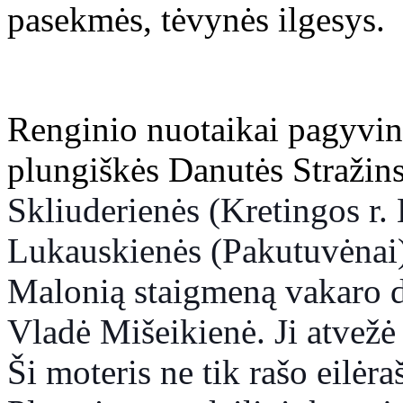
pasekmės, tėvynės ilgesys.
Renginio nuotaikai pagyvin
plungiškės Danutės Stražins
Skliuderienės (Kretingos r. 
Lukauskienės (Pakutuvėnai)
Malonią staigmeną vakaro da
Vladė Mišeikienė. Ji atvežė 
Ši moteris ne tik rašo eilėra