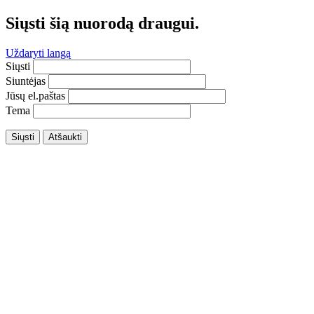
Siųsti šią nuorodą draugui.
Uždaryti langą
Siųsti
Siuntėjas
Jūsų el.paštas
Tema
Siųsti
Atšaukti