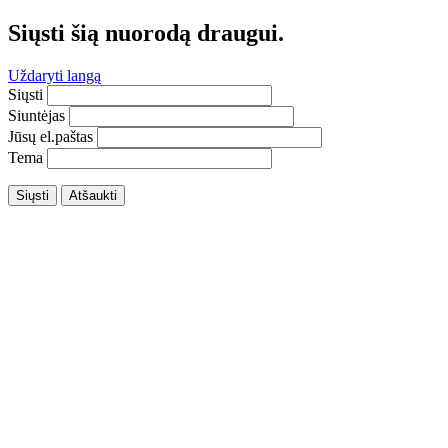
Siųsti šią nuorodą draugui.
Uždaryti langą
Siųsti
Siuntėjas
Jūsų el.paštas
Tema
Siųsti
Atšaukti